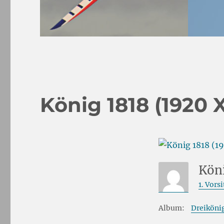
König 1818 (1920 
Kön
1. Vors
Album:
Dreikönig